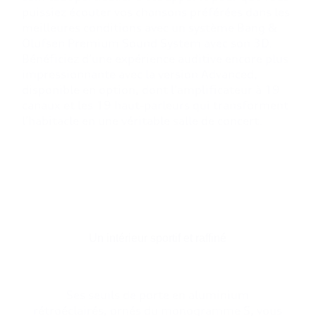
puissiez écouter vos chansons préférées dans les
meilleures conditions avec un système Bang &
Olufsen Premium Sound System avec son 3D.
Bénéficiez d’une expérience auditive encore plus
impressionnante avec la version Advanced,
disponible en option, dont l’amplificateur à 19
canaux et les 19 haut-parleurs qui transforment
l’habitacle en une véritable salle de concert.
Un intérieur sportif et raffiné
Ses seuils de porte en aluminium
rétroéclairés, ornés du monogramme S, vous