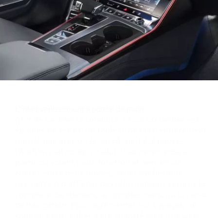
L’infodivertissement à portée de main
Afin de faciliter la conduite, l’Audi S6 Berline est
équipée de série d’un tableau de bord entièrement
numérique avec un écran HD de 12,3 pouces :
l’Audi virtual cockpit. Celui-ci se commande à
partir du volant multifonction et permet de
choisir entre deux modes, selon vos besoins,
permettant d’afficher des informations comme le
compteur de vitesses, le compte-tours, ou la carte
de navigation. Pour agrémenter vos voyages, un
soin tout particulier a été apporté pour que vous