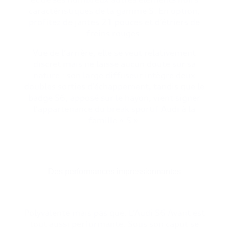
caractéristiques de la gamme S.
En option,
profitez de jantes 21 pouces et d’étriers de
freins rouges.
Vue de l’arrière, elle se veut relativement
discret mais ne laisse aucun doute sur sa
nature : son large diffuseur intègre deux
doubles sorties d’échappement, tandis que le
badge S6, apposé sur le hayon, vient signer
l’appartenance du break sportif Audi à la
famille « S ».
Des performances impressionnantes
Polyvalente mais pas que. L’Audi S6 Avant est
tout aussi performante. Sous son capot se