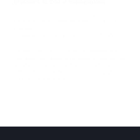
Émissions de CO2 et consommation
9
Consommation d’énergie mixte
: 7,4-7,3
l/100km
9
Émissions de CO2 mixtes
: 195-190 g/km
Les émissions de CO2 et les consommations
indiquées sont celles du modèle au moment de
la rédaction de l’article. Pour connaître les
valeurs à jour, rendez-vous sur notre page
“CO2 et consommations“.