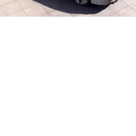
Véhicules disponibles
Audi neuves :
nous anticipons vos
besoins en commandant d’avance un
grand nombre de véhicules neufs.
Audi d’occasion :
tous nos véhicules
sont garantis et contrôlés 110 points.