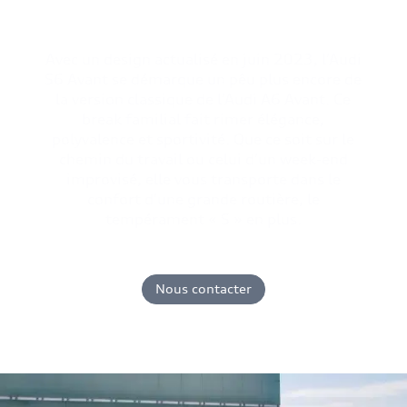
Avec un design actualisé en juin 2023, l’Audi
S6 Avant se démarque un pêu plus encore de
la version classique de l’Audi A6 Avant. Ce
break familial fait rimer élégance,
polyvalence et sportivité. Que ce soit sur le
chemin du travail ou celui d’un week-end
improvisé, elle vous transporte dans le
confort d’une grande routière, le
tempérament « S » en plus.
Nous contacter