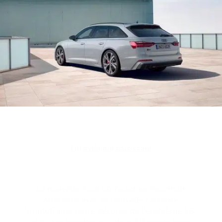
Un extérieur saisissant
La nouvelle Audi S6 Avant se reconnaît
aisément avec sa nouvelle calandre
Singleframe noire
décorée de l’emblème S6,
et de ses nombreux autres éléments noirs