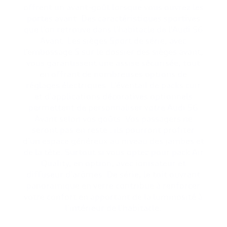
offrent un avant-goût lorsque vous ouvrez les
portes avant. Des caractéristiques sportives
que l’on retrouve dans l’habitacle de l’Audi S6
Avant. Les sièges Sport de série, avec
l’embossage S sur le dossier des sièges avant,
vous garantissent une assise sécurisée, tout
en offrant de nombreuses options de
réglages électriques. L’éventail de packs cuir
et d’applications décoratives optionnels
permettent de personnaliser votre Audi S6
Avant selon vos goûts. Vos passagers ne
seront pas en reste : ils pourront profiter
d’un espace généreux au niveau des jambes et
de la tête. Surtout si vous optez pour pack Air
Quality, en option, avec ionisateur et
diffuseur d’arômes. De série, le toit ouvrant
panoramique en verre contribue à renforcer
votre confort en apportant de la luminosité à
l’intérieur de l’habitacle.